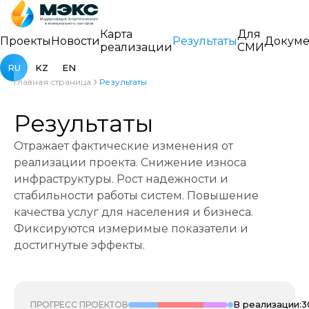
Карта
Для
Проекты
Новости
Результаты
Докуме
реализации
СМИ
RU
KZ
EN
Главная страница
Результаты
Результаты
Отражает фактические изменения от
реализации проекта. Снижение износа
инфраструктуры. Рост надежности и
стабильности работы систем. Повышение
качества услуг для населения и бизнеса.
Фиксируются измеримые показатели и
достигнутые эффекты.
В реализации:
3
ПРОГРЕСС ПРОЕКТОВ