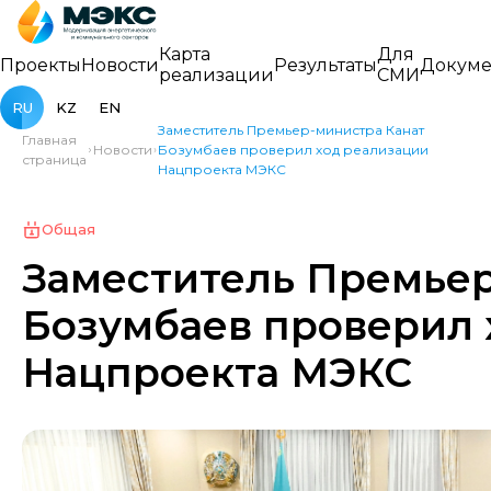
Карта
Для
Проекты
Новости
Результаты
Докуме
реализации
СМИ
RU
KZ
EN
Заместитель Премьер-министра Канат
Главная
Новости
Бозумбаев проверил ход реализации
страница
Нацпроекта МЭКС
Общая
Заместитель Премьер
Бозумбаев проверил 
Нацпроекта МЭКС