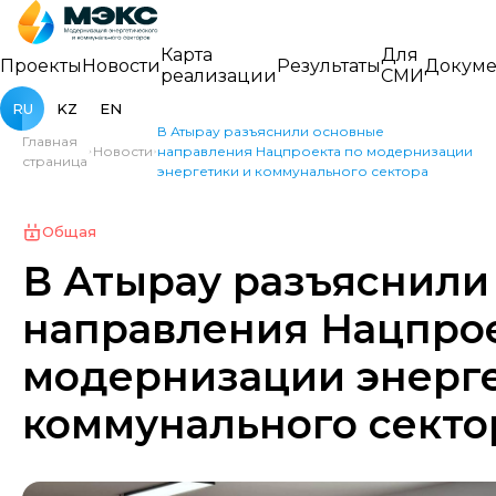
Карта
Для
Проекты
Новости
Результаты
Докуме
реализации
СМИ
RU
KZ
EN
В Атырау разъяснили основные
Главная
Новости
направления Нацпроекта по модернизации
страница
энергетики и коммунального сектора
Общая
В Атырау разъяснили
направления Нацпрое
модернизации энерге
коммунального секто