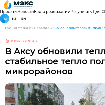
Проекты
Новости
Карта реализации
Результаты
Для 
RU
KZ
EN
Главная страница
Новости
В Аксу обновили тепломагистраль: 
Теплоэнергетика
В Аксу обновили теп
стабильное тепло по
микрорайонов