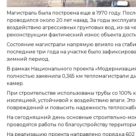
Магистраль была построена еще в 1970 году. По
проводился около 20 лет назад. За годы эксплуа
воздействию агрессивных грунтовых вод, из-за ч
реконструкции фактический износ объекта дости
Состояние магистрали напрямую влияло на стабил
последние три года на участке было зафиксирова
зимний период.
В рамках Национального проекта «Модернизация
полностью заменила 0,365 км тепломагистрали ди
камер.
При строительстве использованы трубы со 100%
изоляцией, устойчивой к воздействию влаги. Это
повреждений и повысить надежность теплоснаб
На сегодняшний день основные строительно-мон
проводятся работы по благоустройству территори
На реализацию проекта направлено порядка 602 