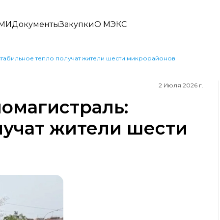
СМИ
Документы
Закупки
О МЭКС
стабильное тепло получат жители шести микрорайонов
2 Июля 2026 г.
ломагистраль:
лучат жители шести