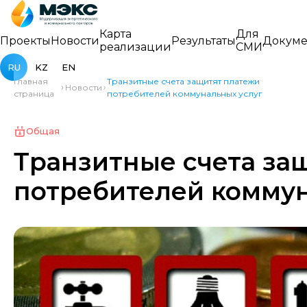
Карта
Для
Проекты
Новости
Результаты
Докуме
реализации
СМИ
RU
KZ
EN
Главная
Транзитные счета защитят платежи
Новости
страница
потребителей коммунальных услуг
Общая
Транзитные счета за
потребителей коммун