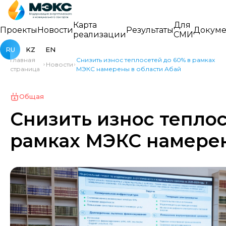
Карта
Для
Проекты
Новости
Результаты
Докуме
реализации
СМИ
RU
KZ
EN
Главная
Снизить износ теплосетей до 60% в рамках
Новости
страница
МЭКС намерены в области Абай
Общая
Снизить износ теплос
рамках МЭКС намерен