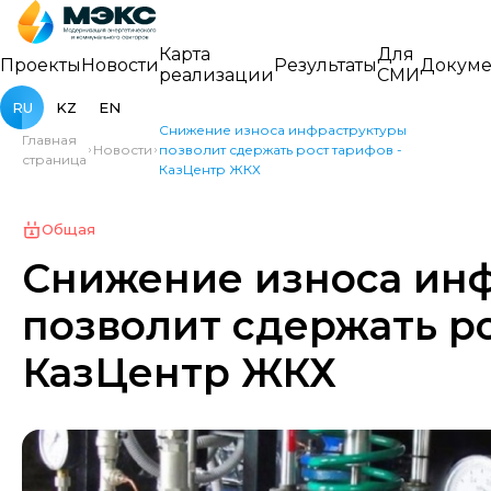
Карта
Для
Проекты
Новости
Результаты
Докуме
реализации
СМИ
RU
KZ
EN
Снижение износа инфраструктуры
Главная
Новости
позволит сдержать рост тарифов -
страница
КазЦентр ЖКХ
Общая
Снижение износа ин
позволит сдержать ро
КазЦентр ЖКХ