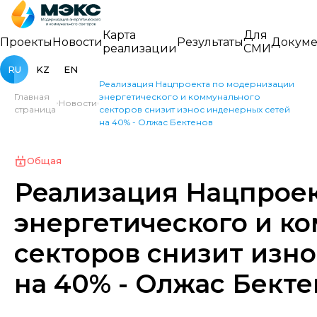
Карта
Для
Проекты
Новости
Результаты
Докуме
реализации
СМИ
RU
KZ
EN
Реализация Нацпроекта по модернизации
Главная
энергетического и коммунального
Новости
страница
секторов снизит износ инденерных сетей
на 40% - Олжас Бектенов
Общая
Реализация Нацпрое
энергетического и к
секторов снизит изн
на 40% - Олжас Бекте