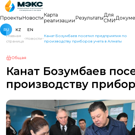
Карта
Для
Проекты
Новости
Результаты
Докуме
реализации
СМИ
RU
KZ
EN
Главная
Канат Бозумбаев посетил предприятия по
Новости
страница
производству приборов учета в Алматы
Общая
Канат Бозумбаев пос
производству прибор