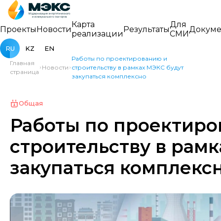
Карта
Для
Проекты
Новости
Результаты
Докуме
реализации
СМИ
RU
KZ
EN
Работы по проектированию и
Главная
Новости
строительству в рамках МЭКС будут
страница
закупаться комплексно
Общая
Работы по проектиро
строительству в рам
закупаться комплекс