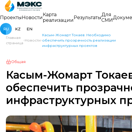
Карта
Для
Проекты
Новости
Результаты
Докуме
реализации
СМИ
RU
KZ
EN
Касым-Жомарт Токаев: Необходимо
Главная
Новости
обеспечить прозрачность реализации
страница
инфраструктурных проектов
Общая
Касым-Жомарт Токае
обеспечить прозрачн
инфраструктурных п