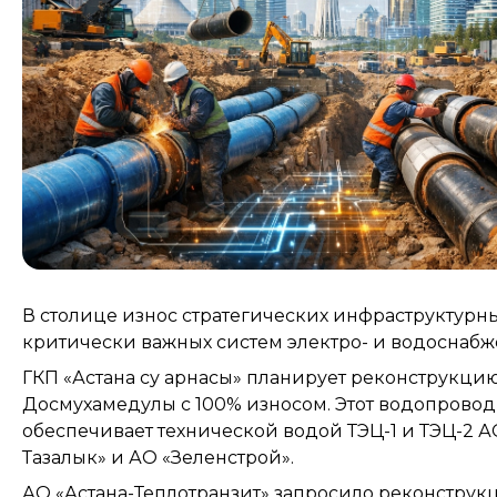
В столице износ стратегических инфраструктурны
критически важных систем электро- и водоснабж
ГКП «Астана су арнасы» планирует реконструкцию
Досмухамедулы с 100% износом. Этот водопровод 
обеспечивает технической водой ТЭЦ-1 и ТЭЦ-2 АО
Тазалык» и АО «Зеленстрой».
АО «Астана-Теплотранзит» запросило реконструк