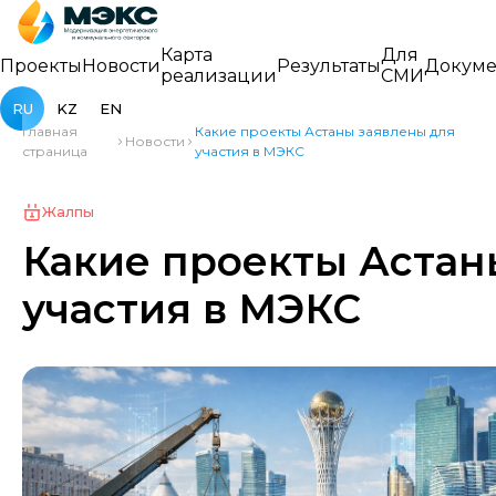
Карта
Для
Проекты
Новости
Результаты
Докуме
реализации
СМИ
RU
KZ
EN
Главная
Какие проекты Астаны заявлены для
Новости
страница
участия в МЭКС
Жалпы
Какие проекты Астан
участия в МЭКС