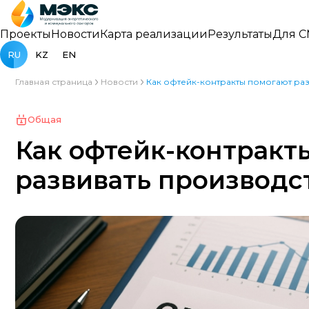
Проекты
Новости
Карта реализации
Результаты
Для 
RU
KZ
EN
Главная страница
Новости
Как офтейк-контракты помогают раз
Общая
Как офтейк-контракт
развивать производст