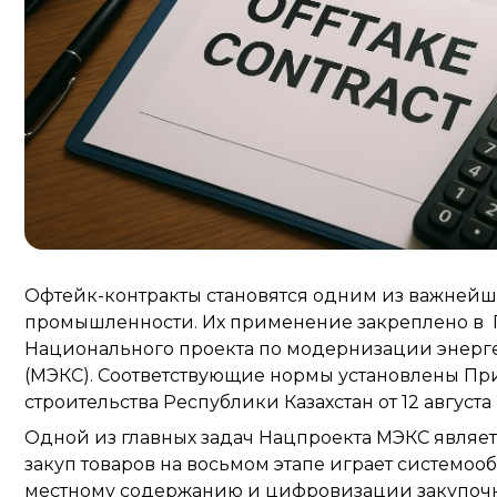
Офтейк-контракты становятся одним из важней
промышленности. Их применение закреплено в П
Национального проекта по модернизации энерг
(МЭКС). Соответствующие нормы установлены П
строительства Республики Казахстан от 12 августа
Одной из главных задач Нацпроекта МЭКС являетс
закуп товаров на восьмом этапе играет системо
местному содержанию и цифровизации закупоч