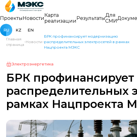
Карта
Для
Проекты
Новости
Результаты
Докуме
реализации
СМИ
RU
KZ
EN
БРК профинансирует модернизацию
Главная
Новости
распределительных электросетей в рамках
страница
Нацпроекта МЭКС
Электроэнергетика
БРК профинансирует
распределительных э
рамках Нацпроекта 