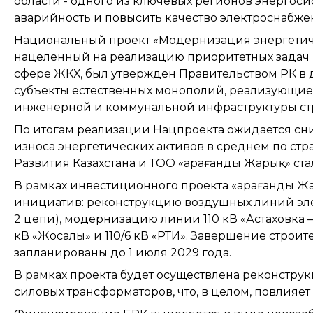
области - одного из ключевых регионов энергос
аварийность и повысить качество электроснабже
Национальный проект «Модернизация энергетиче
нацеленный на реализацию приоритетных задач 
сфере ЖКХ, был утвержден Правительством РК в д
субъекты естественных монополий, реализующи
инженерной и коммунальной инфраструктуры ст
По итогам реализации Нацпроекта ожидается сн
износа энергетических активов в среднем по стр
Развития Казахстана и ТОО «Қарағанды Жарық» ста
В рамках инвестиционного проекта «Қарағанды Ж
инициатив: реконструкцию воздушных линий элект
2 цепи), модернизацию линии 110 кВ «Астаховка 
кВ «Жосалы» и 110/6 кВ «РТИ». Завершение строит
запланированы до 1 июля 2029 года.
В рамках проекта будет осуществлена реконструкц
силовых трансформаторов, что, в целом, повлияет