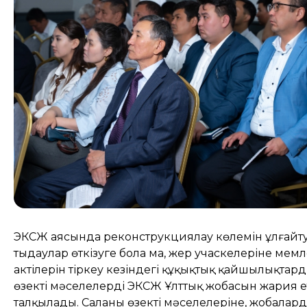
ЭКСЖ аясында реконструкциялау көлемін ұлғайту
тыңдаулар өткізуге бола ма, жер учаскелеріне мемл
актілерін тіркеу кезіндегі құқықтық қайшылықтард
өзекті мәселелерді ЭКСЖ Ұлттық жобасын жария
талқылады. Саланың өзекті мәселелеріне, жобалар