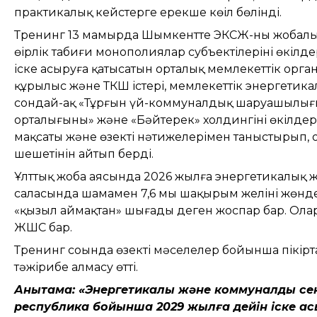
практикалық кейстерге ерекше көңіл бөлінді.
Тренинг 13 мамырда Шымкентте ЭКСЖ-ның жобалық к
өңірлік табиғи монополиялар субъектілерінің өкіл
іске асыруға қатысатын орталық мемлекеттік орга
құрылыс және ТКШ істері, мемлекеттік энергетика
сондай-ақ «Тұрғын үй-коммуналдық шаруашылығы
орталығының» және «Бәйтерек» холдингінің өкілде
мақсаты және өзекті нәтижелерімен таныстырып,
шешетінін айтып берді.
Ұлттық жоба аясында 2026 жылға энергетикалық
саласында шамамен 7,6 мың шақырым желіні жөнде
«қызыл аймақтан» шығады деген жоспар бар. Олар
ЖШС бар.
Тренинг соңында өзекті мәселелер бойынша пікірт
тәжірибе алмасу өтті.
Анықтама: «Энергетикалық және коммуналдық с
республика бойынша 2029 жылға дейін іске а