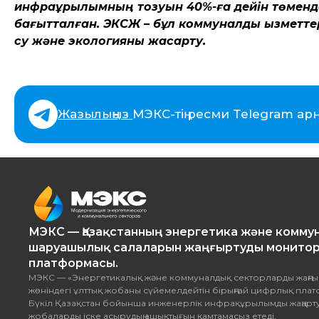
инфрақұрылымның тозуын 40%-ға дейін төмендет
бағытталған. ЭКСЖ – бұл коммуналдық қызметте
су және экологияны жақсарту.
Жазылыңыз
МЭКС-тің ресми Telegram ар
МЭКС — Қазақстанның энергетика және комму
шаруашылық салаларын жаңғыртуды монитор
платформасы.
МЭКС — «Энергетикалық және коммуналдық секторларды жаңғы
жөніндегі ұлттық жобаны сүйемелдейтін бірыңғай цифрлық пла
Бүкіл Қазақстан бойынша инженерлік инфрақұрылымды жаңарту
жобаларды іске асырудың ашықтығын қамтамасыз етеді.