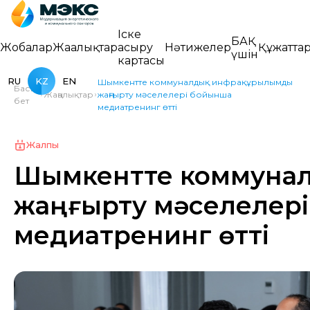
Іске
БАҚ
Жобалар
Жаңалықтар
асыру
Нәтижелер
Құжатта
үшін
картасы
RU
KZ
EN
Шымкентте коммуналдық инфрақұрылымды
Басты
Жаңалықтар
жаңғырту мәселелері бойынша
бет
медиатренинг өтті
Жалпы
Шымкентте коммунал
жаңғырту мәселелер
медиатренинг өтті