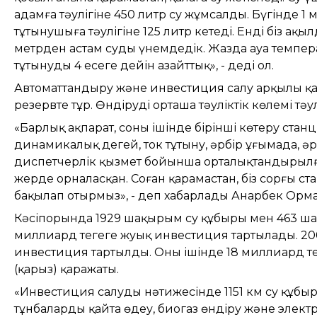
адамға тәулігіне 450 литр су жұмсалды. Бүгінде 1
тұтынушыға тәулігіне 125 литр кетеді. Енді біз а
метрден астам суды үнемдедік. Жазда ауа температ
тұтынуды 4 есеге дейін азайттық», - деді ол.
Автоматтандыру және инвестиция салу арқылы қала
резервте тұр. Өндірудің орташа тәуліктік көлемі тәу
«Барлық ақпарат, соның ішінде бірінші көтеру стан
динамикалық деңгей, ток тұтыну, әрбір ұңғымада, 
диспетчерлік қызмет бойынша орталықтандырылға
жерде орналасқан. Соған қарамастан, біз сорғы ст
бақылап отырмыз», - деп хабарлады Анарбек Орма
Кәсіпорында 1929 шақырым су құбыры мен 463 ша
миллиард теңгеге жуық инвестиция тартылады. 20
инвестиция тартылды. Оның ішінде 18 миллиард тең
(қарыз) қаражаты.
«Инвестиция салудың нәтижесінде 1151 км су құбыры
тұнбаларды қайта өңдеу, биогаз өндіру және элек