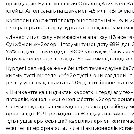
орындадық. Бұл технология Орталық Азия мен Қаза
істейді. Ал ол сағатына шамамен 4,5 млн кВт электр
Кәсіпорынға қажетті электр энергиясының 90%-ы 
генераторының тазарту құрылысы арқылы қамтамасы
«Инвестиция салу нәтижесінде апат қаупі 3 есе төм
Су құбыры жүйелерінің тозуын төмендету 68%-дан 5
73%-ға дейін төмендеді. ЭКСЖ ұлттық жобасы ая
бұру жүйелеріндегі тозуды 15%-ға төмендетуді жо
Күрделі рельефке және биіктіктің төмендеуіне ба
қысым түсті. Мәселе көбейе түсті. Соның салдары
реттеу үшін су қысымының 206 датчигі және қысымн
«Шымкентте қашықтықтан көрсеткіштерді алу тех
пәтерлік, көшелік және көпқабатты үйлерге арна
Сонымен қатар, қашықтықтан деректерді жіберу мо
орнатылды. ҚР Президентінің Жолдауына сәйкес, 
тұтынушылары осындай құрылғылармен қамтамасыз 
есептегіштер орнатады», - деді акционерлік қоғам