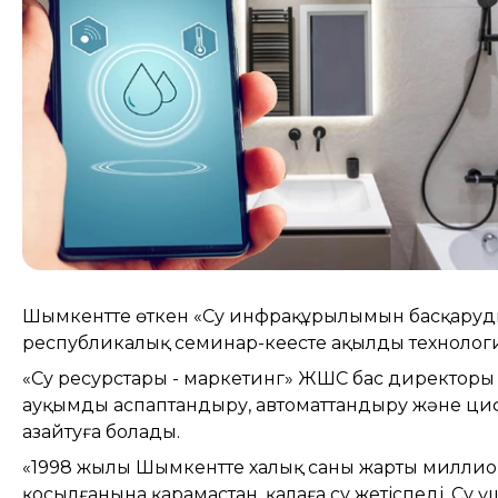
Шымкентте өткен «Су инфрақұрылымын басқарудың 
республикалық семинар-кеңесте ақылды технологи
«Су ресурстары - маркетинг» ЖШС бас директор
ауқымды аспаптандыру, автоматтандыру және ц
азайтуға болады.
«1998 жылы Шымкентте халық саны жарты миллионғ
қосылғанына қарамастан, қалаға су жетіспеді. Су ү