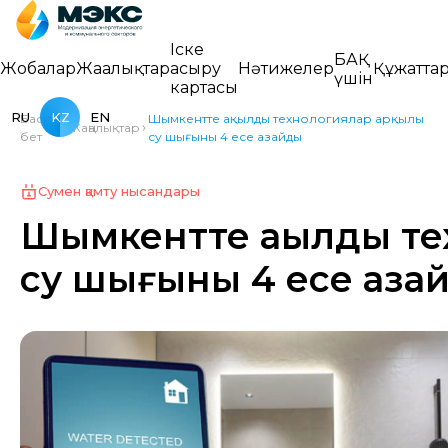
Іске
БАҚ
Жобалар
Жаңалықтар
асыру
Нәтижелер
Құжатта
үшін
картасы
RU
KZ
EN
Басты
Шымкентте ақылды технологиялар арқылы
Жаңалықтар
бет
су шығыны 4 есе азайды
Сумен қамту нысандары
Шымкентте ақылды те
су шығыны 4 есе аза