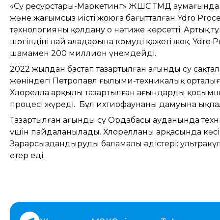
«Су ресурстары-Маркетинг» ЖШС ТМД аумағында 
және жағымсыз иісті жоюға бағытталған Ydro Proc
технологияны қолдану оң нәтиже көрсетті. Артық т
шөгіндіні лай алаңдарына көмудің қажеті жоқ. Ydro 
шамамен 200 миллион үнемдейді.
2022 жылдан бастап тазартылған ағынды су сақта
жөніндегі Петропавл ғылыми-техникалық орталығ
Хлорелла арқылы тазартылған ағындарды қосымша 
процесі жүреді. Бұл ихтиофаунаның дамуына ықпал 
Тазартылған ағынды су Ордабасы ауданында те
үшін пайдаланылады. Хлорелланың арқасында кә
Зарарсыздандырудың баламалы әдістері: ультракү
етер еді.