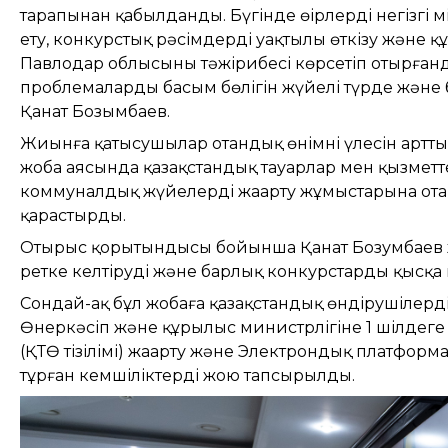
тарапынан қабылданды. Бүгінде өңірлердің негізгі 
ету, конкурстық рәсімдерді уақтылы өткізу және 
Павлодар облысының тәжірибесі көрсетіп отырға
проблемалардың басым бөлігін жүйелі түрде және 
Қанат Бозымбаев.
Жиынға қатысушылар отандық өнімнің үлесін артты
жоба аясында қазақстандық тауарлар мен қызметт
коммуналдық жүйелерді жаңарту жұмыстарына ота
қарастырды.
Отырыс қорытындысы бойынша Қанат Бозумбаев ж
ретке келтіруді және барлық конкурстарды қысқа
Сондай-ақ бұл жобаға қазақстандық өндірушілерді
Өнеркәсіп және құрылыс министрлігіне 1 шілдеге д
(ҚТӨ тізілімі) жаңарту және Электрондық платформ
тұрған кемшіліктерді жою тапсырылды.