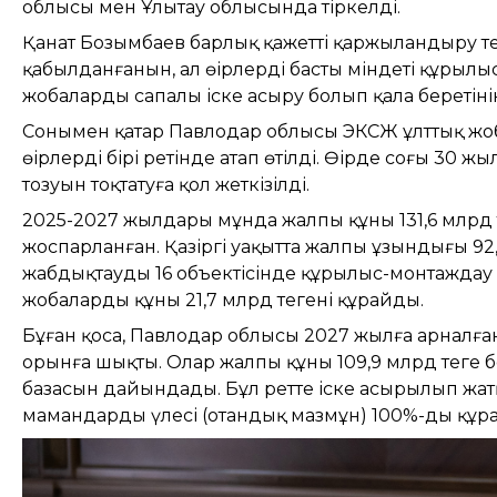
облысы мен Ұлытау облысында тіркелді.
Қанат Бозымбаев барлық қажетті қаржыландыру те
қабылданғанын, ал өңірлердің басты міндеті құры
жобаларды сапалы іске асыру болып қала беретінін 
Сонымен қатар Павлодар облысы ЭКСЖ ұлттық жо
өңірлердің бірі ретінде атап өтілді. Өңірде соңғы 
тозуын тоқтатуға қол жеткізілді.
2025-2027 жылдары мұнда жалпы құны 131,6 млрд т
жоспарланған. Қазіргі уақытта жалпы ұзындығы 9
жабдықтаудың 16 объектісінде құрылыс-монтаждау
жобалардың құны 21,7 млрд теңгені құрайды.
Бұған қоса, Павлодар облысы 2027 жылға арналғ
орынға шықты. Олар жалпы құны 109,9 млрд теңге 
базасын дайындады. Бұл ретте іске асырылып жа
мамандардың үлесі (отандық мазмұн) 100%-ды құра