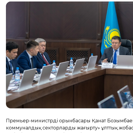
Премьер-министрдің орынбасары Қанат Бозымбае
коммуналдық секторларды жаңғырту» ұлттық жобас