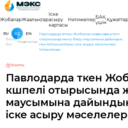
Іске
БАҚ
Жобалар
Жаңалықтар
асыру
Нәтижелер
Құжатта
үшін
картасы
RU
KZ
EN
Павлодарда өткен Жобалық кеңсенің көшпелі
Басты
отырысында жылу беру маусымына дайындық
Жаңалықтар
бет
пен Ұлттық жобаны іске асыру мәселелері
талқыланды
Жалпы
Павлодарда өткен Жо
көшпелі отырысында 
маусымына дайындық
іске асыру мәселеле