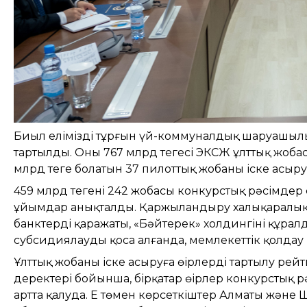
Биыл еліміздің тұрғын үй-коммуналдық шаруашылы
тартылды. Оның 767 млрд теңгесі ЭКСЖ ұлттық жоба
млрд теңге болатын 37 пилоттық жобаны іске асыруғ
459 млрд теңгенің 242 жобасы конкурстық рәсімдер
ұйымдар анықталды. Қаржыландыру халықаралық қ
банктердің қаражаты, «Бәйтерек» холдингінің құр
субсидиялауды қоса алғанда, мемлекеттік қолдау 
Ұлттық жобаны іске асыруға өңірлердің тартылу р
деректері бойынша, бірқатар өңірлер конкурстық 
артта қалуда. Ең төмен көрсеткіштер Алматы және