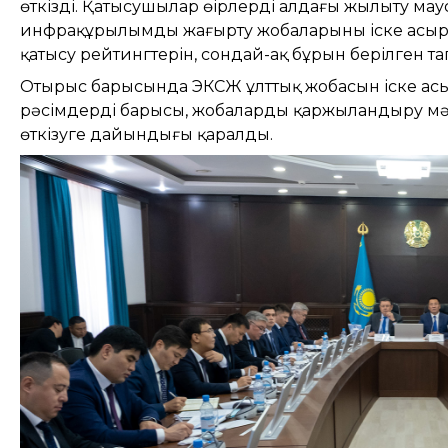
өткізді. Қатысушылар өңірлердің алдағы жылыту
инфрақұрылымды жаңғырту жобаларының іске асыры
қатысу рейтингтерін, сондай-ақ бұрын берілген 
Отырыс барысында ЭКСЖ ұлттық жобасын іске асыр
рәсімдердің барысы, жобаларды қаржыландыру мәс
өткізуге дайындығы қаралды.