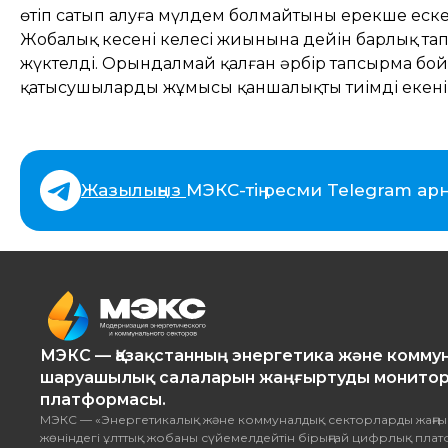
өтіп сатып алуға мүлдем болмайтыны ерекше еске
Жобалық кеңсенің келесі жиынына дейін барлық т
жүктелді. Орындалмай қалған әрбір тапсырма бо
қатысушылардың жұмысы қаншалықты тиімді екенін
Жазылыңыз
МЭКС-тің ресми Telegram ар
МЭКС — Қазақстанның энергетика және комму
шаруашылық салаларын жаңғыртуды монитор
платформасы.
МЭКС — «Энергетикалық және коммуналдық секторларды жаңғы
жөніндегі ұлттық жобаны сүйемелдейтін бірыңғай цифрлық пла