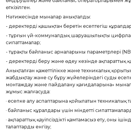
өндірушілер және байланыс операторларымен жұ
өткізілген.
Нәтижесінде мыналар анықталды:
- деректерді қашықтан беретін есептегіш құралда
- тұрғын үй-коммуналдық шаруашылықты цифрла
сипаттамалар;
- тұрақты байланыс арналарының параметрлері (NB-
- деректерді беру және өңдеу кезінде ақпараттық қ
Анықталған қажеттілікке және техникалық қорыты
жабдықтау және су бұру жүйелеріндегі суды есепк
монтаждау және пайдалану қағидаларына» мынала
жұмыс жалғасуда:
· есепке алу аспаптарына қойылатын техникалық т
· байланыс құралдары үшін міндетті сипаттамалард
· ақпараттық қауіпсіздікті қамтамасыз ету, оның іш
талаптарды енгізу;