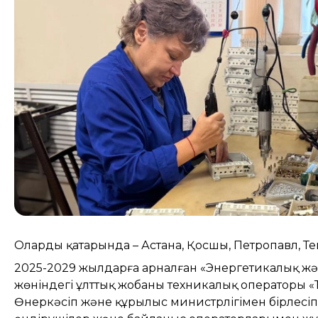
Олардың қатарында – Астана, Қосшы, Петропавл, Те
2025-2029 жылдарға арналған «Энергетикалық жә
жөніндегі ұлттық жобаның техникалық операторы «
Өнеркәсіп және құрылыс министрлігімен бірлесі