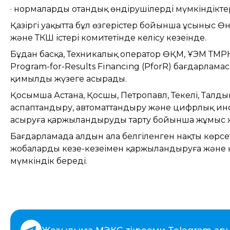
· нормаларды отандық өндірушілердің мүмкіндіктері
Қазіргі уақытта бұл өзгерістер бойынша ұсыныс Ө
және ТКШ істері комитетінде келісу кезеңінде.
Бұдан басқа, Техникалық оператор ӨҚМ, ҰЭМ ТМРК
Program-for-Results Financing (PforR) бағдарлама
қимылды жүзеге асырады.
Қосымша Астана, Қосшы, Петропавл, Текелі, Талд
аспаптандыру, автоматтандыру және цифрлық ин
асыруға қаржыландыруды тарту бойынша жұмыс ж
Бағдарламада алдын ала белгіленген нақты көрсетк
жобаларды кезең-кезеңімен қаржыландыруға және
мүмкіндік береді.
Жазылыңыз
МЭКС-тің ресми Telegram ар