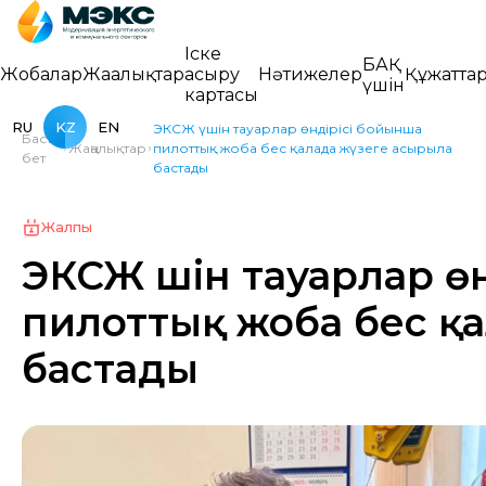
Іске
БАҚ
Жобалар
Жаңалықтар
асыру
Нәтижелер
Құжатта
үшін
картасы
RU
KZ
EN
ЭКСЖ үшін тауарлар өндірісі бойынша
Басты
Жаңалықтар
пилоттық жоба бес қалада жүзеге асырыла
бет
бастады
Жалпы
ЭКСЖ үшін тауарлар ө
пилоттық жоба бес қа
бастады