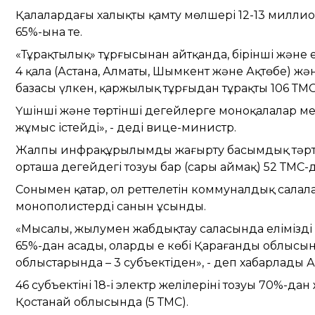
Қалалардағы халықты қамту мөлшері 12-13 миллио
65%-ына тең.
«Тұрақтылық» тұрғысынан айтқанда, бірінші және е
4 қала (Астана, Алматы, Шымкент және Ақтөбе) жән
базасы үлкен, қаржылық тұрғыдан тұрақты 106 ТМС
Үшінші және төртінші деңгейлерге моноқалалар ме
жұмыс істейді», - деді вице-министр.
Жалпы инфрақұрылымды жаңғырту басымдық тәртіб
орташа деңгейдегі тозуы бар (сары аймақ) 52 ТМС
Сонымен қатар, ол реттелетін коммуналдық салал
монополистердің санын ұсынды.
«Мысалы, жылумен жабдықтау саласында еліміздің 11 
65%-дан асады, олардың ең көбі Қарағанды облысы
облыстарында – 3 субъектіден», - деп хабарлады 
46 субъектінің 18-і электр желілерінің тозуы 70%-дан
Қостанай облысында (5 ТМС).