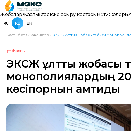
Жобалар
Жаңалықтар
Іске асыру картасы
Нәтижелер
БА
RU
KZ
EN
Басты бет
Жаңалықтар
ЭКСЖ ұлттық жобасы табиғи монополияла
Жалпы
ЭКСЖ ұлттық жобасы 
монополиялардың 20
кәсіпорнын қамтиды