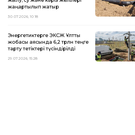
жылу, су және кәріз желілері
жаңартылып жатыр
30.07.2026, 10:18
Энергетиктерге ЭКСЖ Ұлттық
жобасы аясында 6,2 трлн теңге
тарту тетіктері түсіндірілді
29.07.2026, 15:28