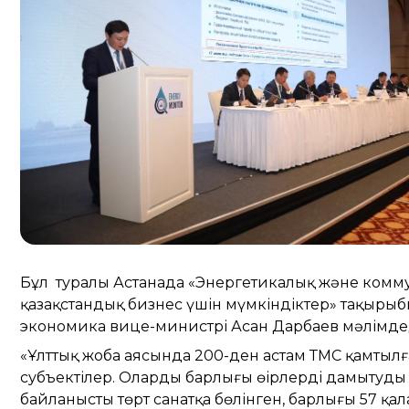
Бұл туралы Астанада «Энергетикалық және комму
қазақстандық бизнес үшін мүмкіндіктер» тақыр
экономика вице-министрі Асан Дарбаев мәлімдед
«Ұлттық жоба аясында 200-ден астам ТМС қамтылға
субъектілер. Олардың барлығы өңірлерді дамытуды
байланысты төрт санатқа бөлінген, барлығы 57 қала