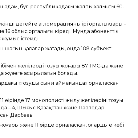
н адам, бұл республикадағы жалпы халықтың 60-
кінші деңгейге агломерацияның ірі орталықтары –
е 16 облыс орталығы кіреді. Мұнда абоненттік
 жұмыс істейді.
н шағын қалалар жатады, онда 108 субъект
імен желілердің тозуы жоғары 87 ТМС-да және
-да жүзеге асырылатын болады.
ардағы «тозудың сыни аймағында» орналасқан
өңірінде 17 монополистің жылу желілерінің тозуы
нда – 4, Шығыс Қазақстан және Павлодар
Асан Дарбаев.
 жоғары және 11 өңірде орналасқан, олардың ең көбі