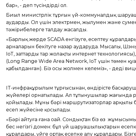
бар», - деп түсіндірді ол.
Биыл министрлік тұрғын үй-коммуналдық шару
аударды. Ол үшін электрмен, жылумен және суме
тәжірибелерге талдау жасалды.
«Барлық жерде SCADA енгізуге, есептеу құралдарын
арналарын бекітуге назар аударуда. Мысалы, Шэн
IoT, заттардың тар жолақты интернет технологияс
(Long Range Wide Area Network, IoT үшін төмен қу
қабылданған). Біз осы жолмен келеміз», - деді ви
IT-инфрақұрылым тұрғысынан, өндірісте басқаруш
жүйелері орнатылады. Ал тұтынушылар жағында 
қойылады. Мұның бәрі маршрутизаторлар арқылы 
есеп жүйесіне қосылады.
«Бәрі айтуға ғана оңай. Сондықтан біз өз жұмысы
бес негізгі домен: бұл үй шаруашылықтарын есеп
құралдары, үйге ортақ есепке алу құралдары. Біз