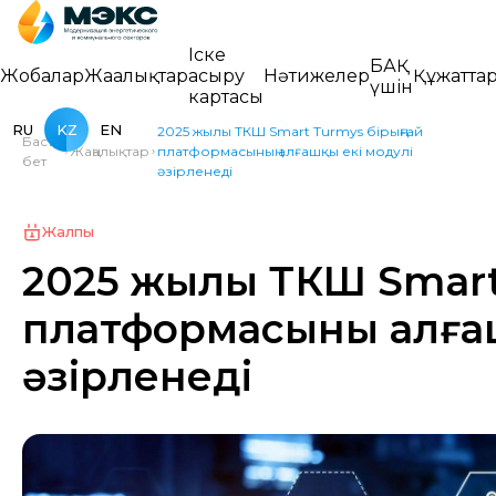
Іске
БАҚ
Жобалар
Жаңалықтар
асыру
Нәтижелер
Құжатта
үшін
картасы
RU
KZ
EN
2025 жылы ТКШ Smart Turmys бірыңғай
Басты
Жаңалықтар
платформасының алғашқы екі модулі
бет
әзірленеді
Жалпы
2025 жылы ТКШ Smart
платформасының алға
әзірленеді