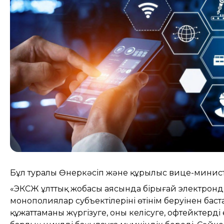
Бұл туралы Өнеркәсіп және құрылыс вице-минист
«ЭКСЖ ұлттық жобасы аясында бірыңғай электронд
монополиялар субъектілерінің өтінім беруінен баст
құжаттаманы жүргізуге, оны келісуге, офтейктерді