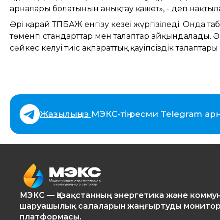
арналары болатынын анықтау қажет», - деп нақты
Әрі қарай ТПБАЖ енгізу кезеңі жүргізіледі. Онда т
төменгі стандарттар мен талаптар айқындалады. 
сәйкес келуі тиіс ақпараттық қауіпсіздік талаптар
Жазылыңыз
МЭКС-тің ресми Telegram ар
МЭКС — Қазақстанның энергетика және комму
шаруашылық салаларын жаңғыртуды монитор
платформасы.