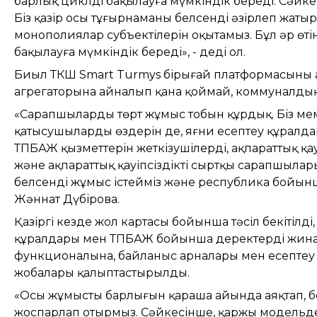
барлық циклді бақылауға мүмкіндік береді. Сәйке
Біз қазір осы тұғырнаманы белсенді әзірлеп жатыр
монополиялар субъектілерін оқытамыз. Бұл әр өті
бақылауға мүмкіндік береді», - деді ол.
Биыл ТКШ Smart Turmys бірыңғай платформасының а
агрегаторына айналып қана қоймай, коммуналдық
«Сарапшылардың төрт жұмыс тобын құрдық. Біз мем
қатысушылардың өздерін де, яғни есептеу құралд
ТПБАЖ қызметтерін жеткізушілерді, ақпараттық қау
және ақпараттық қауіпсіздіктің сыртқы сарапшыла
белсенді жұмыс істейміз және республика бойынш
Жәннат Дүбірова.
Қазіргі кезде жол картасы бойынша тәсіл бекітілді,
құралдары мен ТПБАЖ бойынша деректерді жинау
функционалына, байланыс арналары мен есептеу қ
жобалары қалыптастырылды.
«Осы жұмыстың барлығын қараша айында аяқтап, б
жоспарлап отырмыз. Сәйкесінше, қаржы модельде