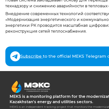
Новая система закладывает основу для перехода
технадзору и снижению аварийности в тепловых с
Внедрение современных технологий соответству
«Модернизация энергетического и коммунального
энергетики РК проводится масштабная цифровиз
реконструкция сетей теплоснабжения.
Subscribe
to the official MEKS Telegram
MEKS is a monitoring platform for the modernizat
Kazakhstan’s energy and utilities sectors.
MEKS is an independent tracking project that monitors the modernizat