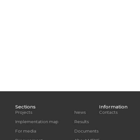
Sections
Information
Projects
News
Contacts
Implementation map
Results
For media
Documents