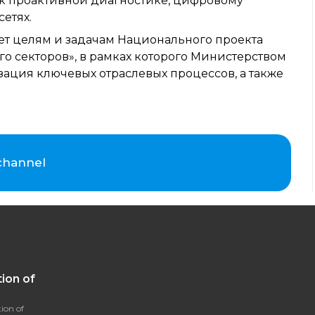
 к проактивной диагностике, цифровому
етях.
ет целям и задачам Национального проекта
 секторов», в рамках которого Министерством
ация ключевых отраслевых процессов, а также
 channel
ion of
ion of