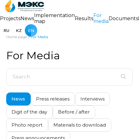
Implementation
For
Projects
News
Results
Documents
map
media
RU
KZ
EN
Home page
For Media
For Media
News
Press releases
Interviews
Digit of the day
Before / after
Photo report
Materials to download
Press announcements