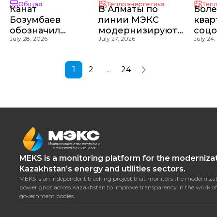
Общая
Теплоэнергетика
Теп
Канат
В Алматы по
Боле
Бозумбаев
линии МЭКС
квар
обозначил
модернизируют
соц
July 28, 2026
July 27, 2026
July 24,
ключевые
19,6 км
Талд
задачи по
тепломагистрали
подк
реализации
нов
1
2
...
24
Нацпроекта
тепл
МЭКС
по у
сал
MEKS is a monitoring platform for the modernizat
Kazakhstan’s energy and utilities sectors.
MEKS is an independent tracking project that monitors the modernizat
power grids across Kazakhstan to improve transparency in the work of
government bodies.