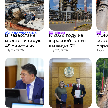
Водоотведение
Общая
Общ
В Казахстане
К 2029 году из
МЭК
модернизируют
«красной зоны»
сфо
45 очистных
выведут 70
спро
July 28, 2026
July 28, 2026
July 28,
сооружений
коммунальных
отеч
стоимостью
предприятий
про
более 800 млрд
почт
тенге
тенг