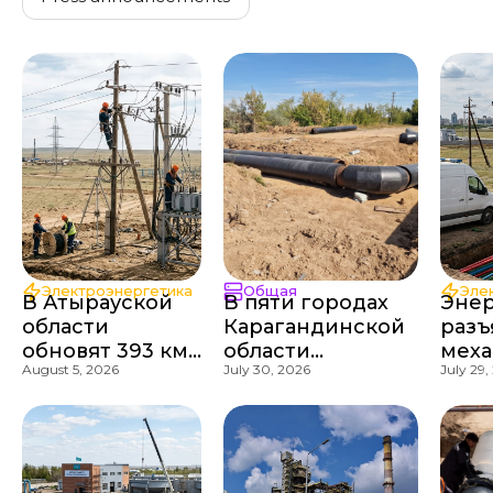
Электроэнергетика
Общая
Эле
В Атырауской
В пяти городах
Энер
области
Карагандинской
разъ
обновят 393 км
области
мех
August 5, 2026
July 30, 2026
July 29,
электросетей
обновляют более
прив
70 км тепло-,
трлн
водопроводных и
рамк
канализационных
сетей