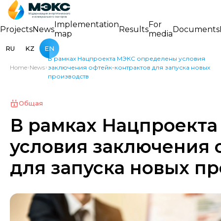
Implementation
For
Projects
News
Results
Documents
map
media
RU
KZ
EN
В рамках Нацпроекта МЭКС определены условия
Home
News
заключения офтейк-контрактов для запуска новых
производств
Общая
В рамках Нацпроект
условия заключения 
для запуска новых п