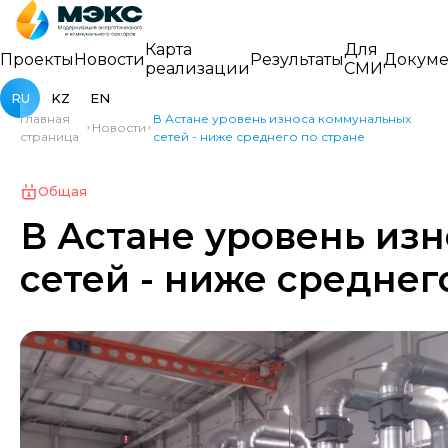
Карта
Для
Проекты
Новости
Результаты
Докуме
реализации
СМИ
RU
KZ
EN
Главная
В Астане уровень износа коммунальных
Новости
страница
сетей - ниже среднего по стране
Общая
В Астане уровень из
сетей - ниже среднег