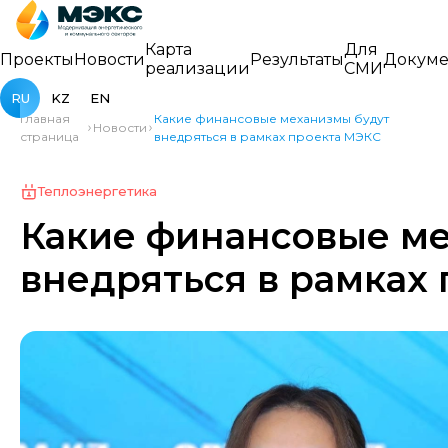
Карта
Для
Проекты
Новости
Результаты
Докуме
реализации
СМИ
RU
KZ
EN
Главная
Какие финансовые механизмы будут
Новости
страница
внедряться в рамках проекта МЭКС
Теплоэнергетика
Какие финансовые м
внедряться в рамках