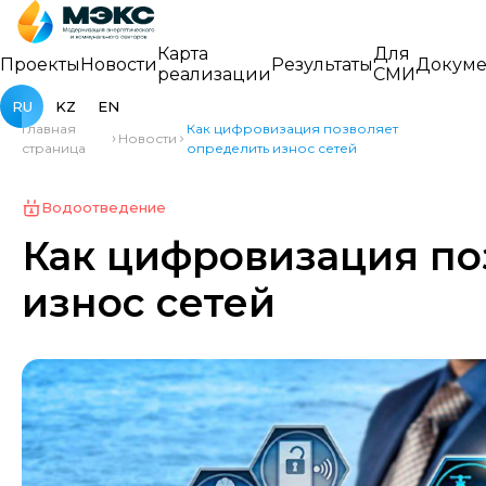
Карта
Для
Проекты
Новости
Результаты
Докуме
реализации
СМИ
RU
KZ
EN
Главная
Как цифровизация позволяет
Новости
страница
определить износ сетей
Водоотведение
Как цифровизация по
износ сетей