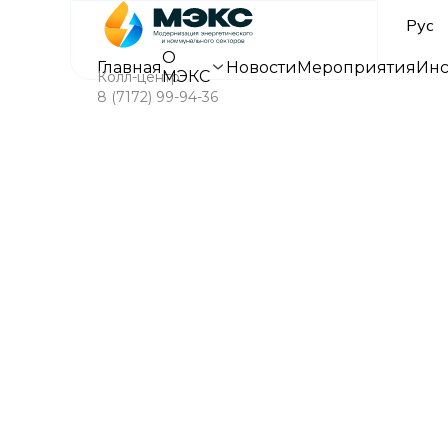
Рус
О
Главная
Новости
Мероприятия
Инс
МЭКС
Колл-центр
8 (7172) 99-94-36