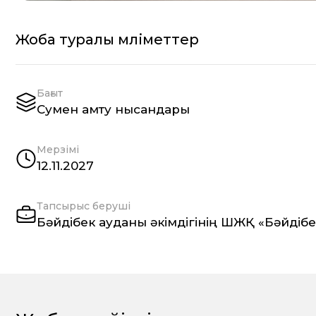
Жоба туралы мәліметтер
Бағыт
Сумен қамту нысандары
Мерзімі
12.11.2027
Тапсырыс беруші
Бәйдібек ауданы әкімдігінің ШЖҚ «Бәйдіб