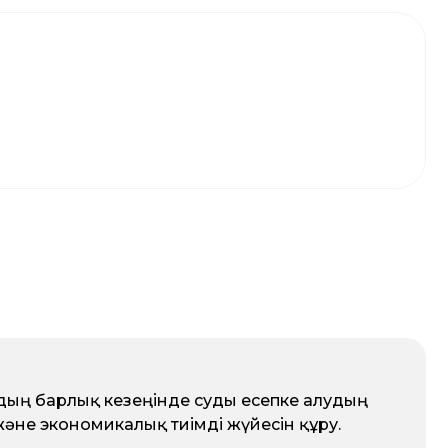
дың барлық кезеңінде суды есепке алудың
әне экономикалық тиімді жүйесін құру.