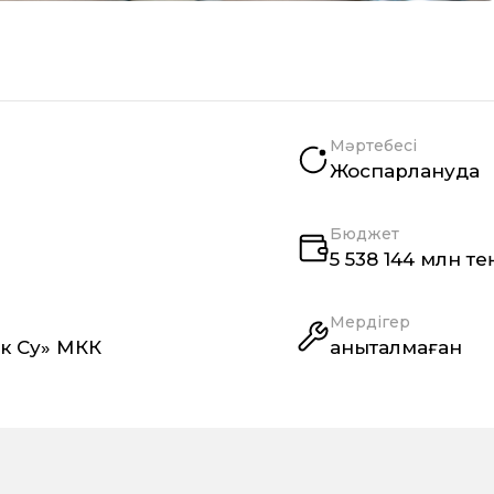
Мәртебесі
Жоспарлануда
Бюджет
5 538 144 млн те
Мердігер
ек Су» МКК
анықталмаған