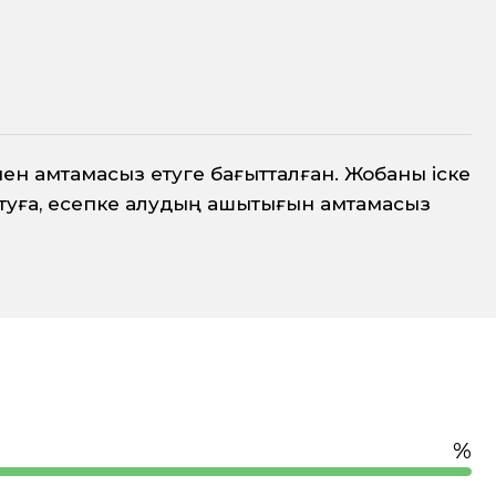
н қамтамасыз етуге бағытталған. Жобаны іске
йтуға, есепке алудың ашықтығын қамтамасыз
%