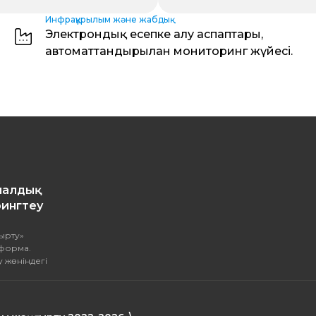
Инфрақұрылым және жабдық
Электрондық есепке алу аспаптары,
автоматтандырылған мониторинг жүйесі.
налдық
ингтеу
ырту»
тформа.
 жөніндегі