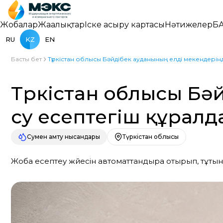
Жобалар
Жаңалықтар
Іске асыру картасы
Нәтижелер
БА
RU
KZ
EN
Басты бет
Түркістан облысы Бәйдібек ауданының елді мекендерін
Түркістан облысы Бә
су есептегіш құрал
Сумен қамту нысандары
Түркістан облысы
Жоба есептеу жүйесін автоматтандыра отырып, тұты