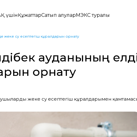
Қ үшін
Құжаттар
Сатып алулар
МЭКС туралы
де жеке су есептегіш құралдарын орнату
йдібек ауданының елд
дарын орнату
нушыларды жеке су есептегіш құралдарымен қамтамасы