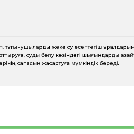
, тұтынушыларды жеке су есептегіш құралдарыме
 арттыруға, суды бөлу кезіндегі шығындарды аза
ерінің сапасын жақсартуға мүмкіндік береді.