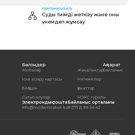
Қамтамасыз ету
Суды тиімді жеткізу және оны
үнемдеп жұмсау.
Бөлімдер
Ақпарат
Жобалар
Жаңалықтар
Байланыс
Іске асыру картасы
Нәтижелер
БАҚ үшін
Құжаттар
Сатып алулар
МЭКС туралы
Электрондық пошта
Байланыс орталығы
info@modernization.kz
8 (771 2) 99-34-42