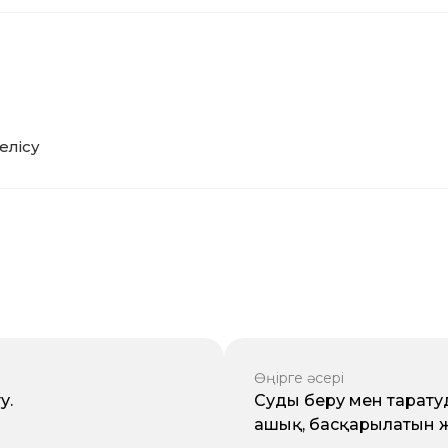
елісу
Өңірге әсері
у.
Суды беру мен тарату
ашық, басқарылатын ж