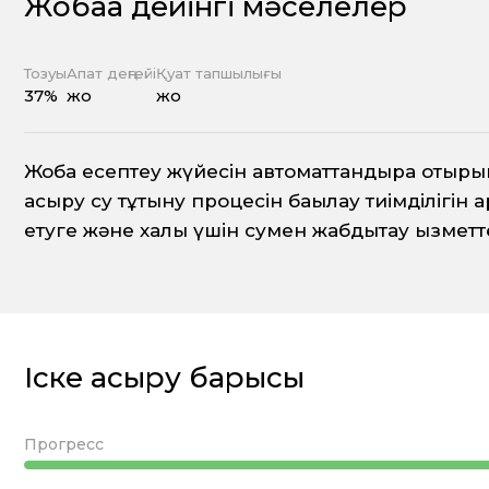
Жобаға дейінгі мәселелер
Тозуы
Апат деңгейі
Қуат тапшылығы
37%
жоқ
жоқ
Жоба есептеу жүйесін автоматтандыра отырып
асыру су тұтыну процесін бақылау тиімділігін
етуге және халық үшін сумен жабдықтау қызметт
Іске асыру барысы
Прогресс