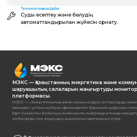
Техникалық жағдайы
Суды есептеу және бөлудің
автоматтандырылған жүйесін орнату.
МЭКС — Қазақстанның энергетика және комму
шаруашылық салаларын жаңғыртуды монитор
платформасы.
МЭКС — «Энергетикалық және коммуналдық секторларды жаңғ
жөніндегі ұлттық жобаны сүйемелдейтін бірыңғай цифрлық пла
Бүкіл Қазақстан бойынша инженерлік инфрақұрылымды жаңарту
жобаларды іске асырудың ашықтығын қамтамасыз етеді.