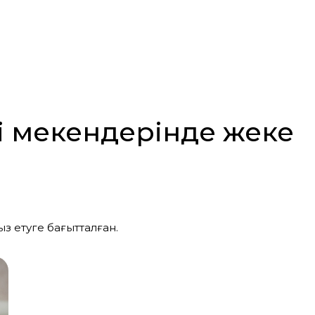
і мекендерінде жеке
з етуге бағытталған.