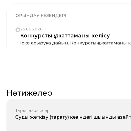
ОРЫНДАУ КЕЗЕҢДЕРІ
25.06.2026
Конкурстық құжаттаманы келісу
Іске асыруға дайын. Конкурстық құжаттаманы к
Нәтижелер
Тұрғындарға әсері
Суды жеткізу (тарату) кезіндегі шығынды азайт