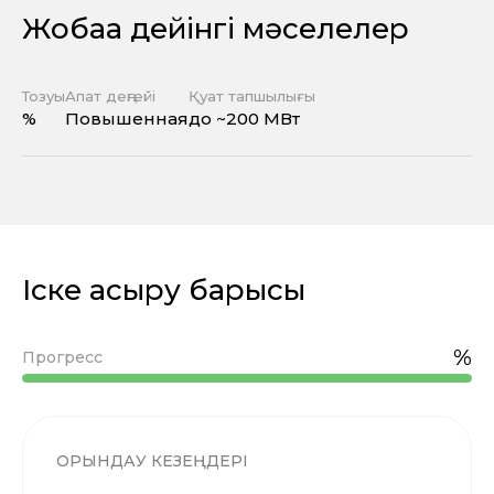
Жобаға дейінгі мәселелер
Тозуы
Апат деңгейі
Қуат тапшылығы
%
Повышенная
до ~200 МВт
Іске асыру барысы
%
Прогресс
ОРЫНДАУ КЕЗЕҢДЕРІ