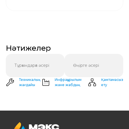
Нәтижелер
Тұрғындарға әсері
Өңірге әсері
Техникалық
Инфрақұрылым
Қамтамасыз
жағдайы
және жабдық
ету