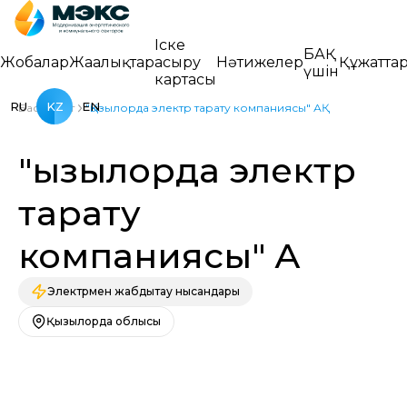
Іске
БАҚ
Жобалар
Жаңалықтар
асыру
Нәтижелер
Құжатта
үшін
картасы
RU
KZ
EN
Басты бет
"Қызылорда электр тарату компаниясы" АҚ
"Қызылорда электр
тарату
компаниясы" АҚ
Электрмен жабдықтау нысандары
Қызылорда облысы