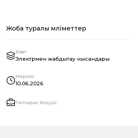
Жоба туралы мәліметтер
Бағыт
Электрмен жабдықтау нысандары
Мерзімі
10.06.2026
Тапсырыс беруші