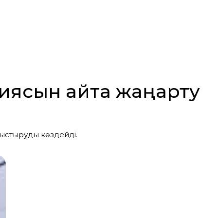
иясын қайта жаңарту
уыстыруды көздейді.