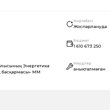
Мәртебесі
Жоспарлануда
Бюджет
1 610 673 250
Мердігер
блысының Энергетика
анықталмаған
қ басқармасы» ММ