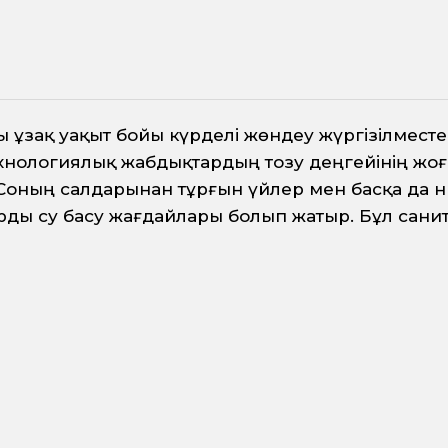
ы ұзақ уақыт бойы күрделі жөндеу жүргізілмест
технологиялық жабдықтардың тозу деңгейінің жо
. Соның салдарынан тұрғын үйлер мен басқа да
қтарды су басу жағдайлары болып жатыр. Бұл са