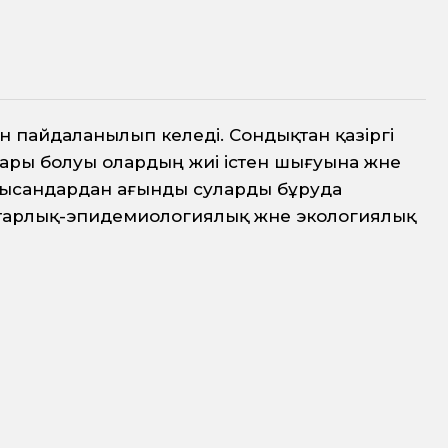
ен пайдаланылып келеді. Сондықтан қазіргі
ғары болуы олардың жиі істен шығуына және
 нысандардан ағынды суларды бұруда
нитарлық-эпидемиологиялық және экологиялық