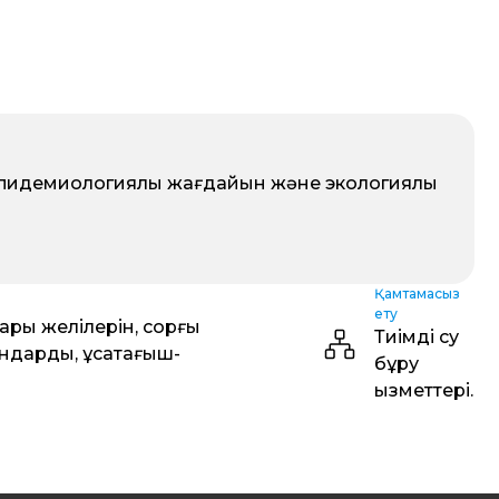
эпидемиологиялық жағдайын және экологиялық
Қамтамасыз
ету
ары желілерін, сорғы
Тиімді су
андарды, ұсақтағыш-
бұру
қызметтері.