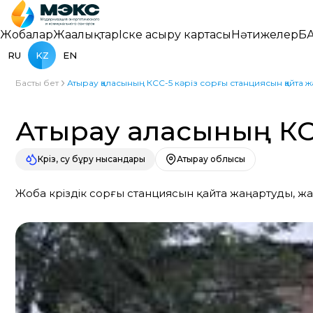
Жобалар
Жаңалықтар
Іске асыру картасы
Нәтижелер
БА
RU
KZ
EN
Басты бет
Атырау қаласының КСС-5 кәріз сорғы станциясын қайта 
Атырау қаласының КС
Кәріз, су бұру нысандары
Атырау облысы
Жоба кәріздік сорғы станциясын қайта жаңартуды, 