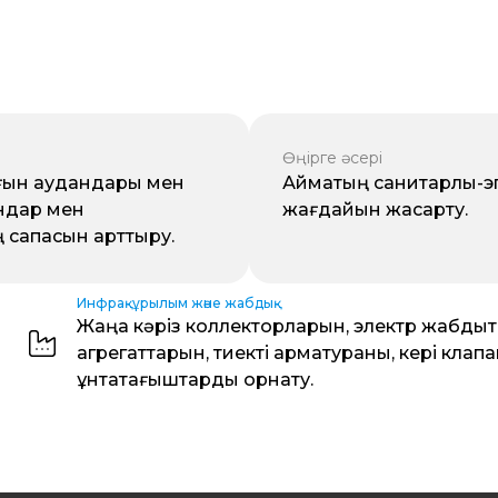
Өңірге әсері
ағын аудандары мен
Аймақтың санитарлық-
ындар мен
жағдайын жақсарту.
 сапасын арттыру.
Инфрақұрылым және жабдық
Жаңа кәріз коллекторларын, электр жабдықт
агрегаттарын, тиекті арматураны, кері клап
ұнтақтағыштарды орнату.