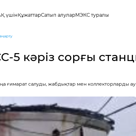
Қ үшін
Құжаттар
Сатып алулар
МЭКС туралы
жаңарту
С-5 кәріз сорғы станц
жаңа ғимарат салуды, жабдықтар мен коллекторларды а