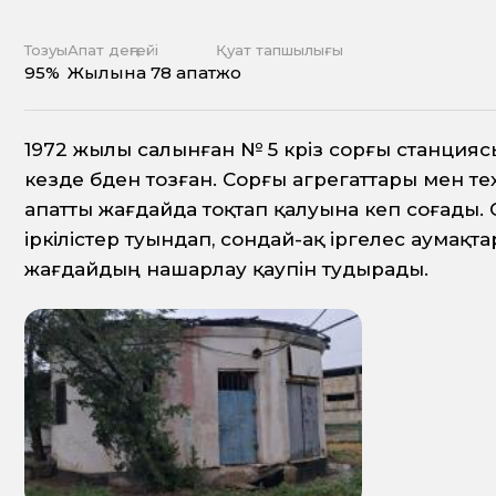
Тозуы
Апат деңгейі
Қуат тапшылығы
95%
Жылына 78 апат
жоқ
1972 жылы салынған № 5 кәріз сорғы станцияс
кезде әбден тозған. Сорғы агрегаттары мен 
апатты жағдайда тоқтап қалуына әкеп соғады
іркілістер туындап, сондай-ақ іргелес аума
жағдайдың нашарлау қаупін тудырады.