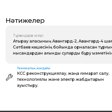
Нәтижелер
Тұрғындарға әсері
Атырау қаласының Авангард-2, Авангард-4 ш
Сәтбаев көшесінің бойында орналасқан тұрғ
нысандардан ағынды суларды бұру қызметінің
Техникалық жағдайы
КСС реконструкциялау, жаңа ғимарат салу,
технологиялық және электр жабдықтарын
ауыстыру.