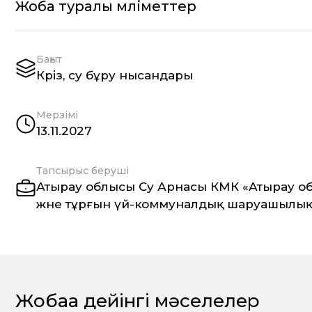
Жоба туралы мәліметтер
Бағыт
Кәріз, су бұру нысандары
Мерзімі
13.11.2027
Тапсырыс беруші
Атырау облысы Су Арнасы КМК «Атырау о
және тұрғын үй-коммуналдық шаруашылы
Жобаға дейінгі мәселелер