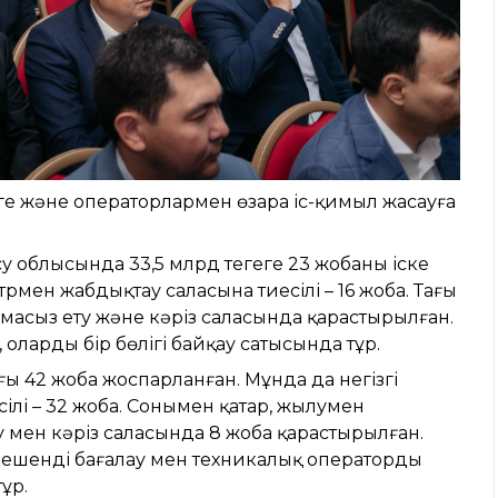
ге және операторлармен өзара іс-қимыл жасауға
 облысында 33,5 млрд теңгеге 23 жобаны іске
трмен жабдықтау саласына тиесілі – 16 жоба. Тағы
амасыз ету және кәріз саласында қарастырылған.
ардың бір бөлігі байқау сатысында тұр.
ғы 42 жоба жоспарланған. Мұнда да негізгі
ілі – 32 жоба. Сонымен қатар, жылумен
 мен кәріз саласында 8 жоба қарастырылған.
 кешенді бағалау мен техникалық оператордың
ұр.