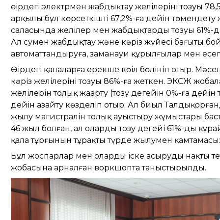
өңірдегі электрмен жабдықтау желілерінің тозуы 7
арқылы бұл көрсеткішті 67,2%-ға дейін төмендет
саласында желілер мен жабдықтардың тозуы 61%-ды
Ал сумен жабдықтау және кәріз жүйесі бағыты бо
автоматтандыруға, заманауи құрылғылар мен есе
Өңірдегі қалаларға ерекше көңіл бөлініп отыр. Мә
кәріз желілерінің тозуы 86%-ға жеткен. ЭКСЖ жоб
желілерін толық жаңарту (тозу деңгейін 0%-ға дейін 
дейін азайту көзделіп отыр. Ал биыл Талдықорған
жылу магистралін толық ауыстыру жұмыстары бас
46 жыл болған, ал олардың тозу деңгейі 61%-ды құр
қала тұрғынын тұрақты түрде жылумен қамтамасыз
Бұл жоспарлар мен оларды іске асырудың нақты т
жобасына арналған воркшопта таныстырылды.