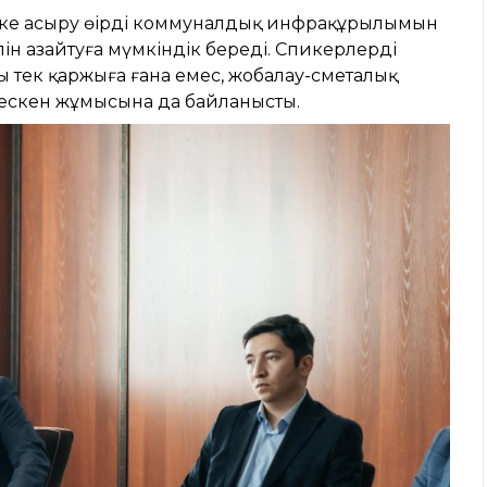
іске асыру өңірдің коммуналдық инфрақұрылымын
ін азайтуға мүмкіндік береді. Спикерлердің
ы тек қаржыға ғана емес, жобалау-сметалық
лескен жұмысына да байланысты.