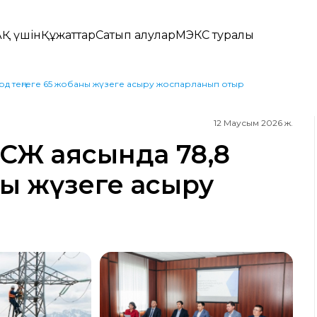
Қ үшін
Құжаттар
Сатып алулар
МЭКС туралы
д теңгеге 65 жобаны жүзеге асыру жоспарланып отыр
12 Маусым 2026 ж.
СЖ аясында 78,8
ны жүзеге асыру