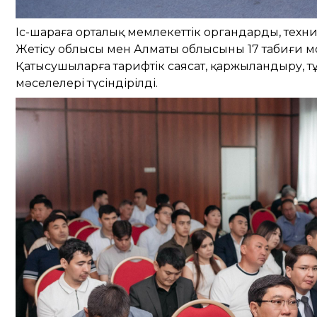
Іс-шараға орталық мемлекеттік органдардың, тех
Жетісу облысы мен Алматы облысының 17 табиғи мон
Қатысушыларға тарифтік саясат, қаржыландыру, т
мәселелері түсіндірілді.