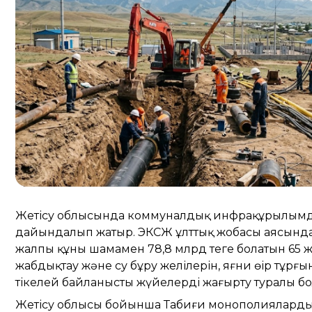
Жетісу облысында коммуналдық инфрақұрылымды
дайындалып жатыр. ЭКСЖ ұлттық жобасы аясында 
жалпы құны шамамен 78,8 млрд теңге болатын 65 жо
жабдықтау және су бұру желілерін, яғни өңір тұр
тікелей байланысты жүйелерді жаңғырту туралы б
Жетісу облысы бойынша Табиғи монополияларды рет