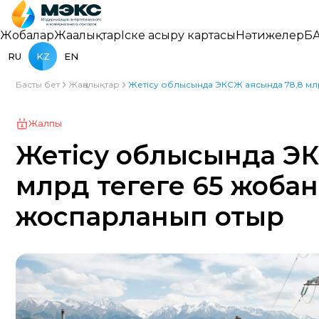
Жобалар
Жаңалықтар
Іске асыру картасы
Нәтижелер
БА
RU
KZ
EN
Басты бет
Жаңалықтар
Жетісу облысында ЭКСЖ аясында 78,8 млр
Жалпы
Жетісу облысында ЭК
млрд теңгеге 65 жоба
жоспарланып отыр