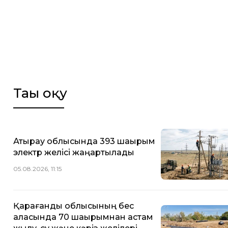
Тағы оқу
Атырау облысында 393 шақырым
электр желісі жаңартылады
05.08.2026, 11:15
Қарағанды облысының бес
қаласында 70 шақырымнан астам