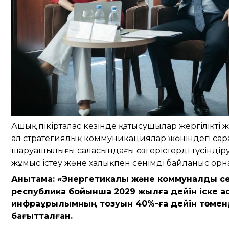
Ашық пікірталас кезінде қатысушылар жергілікті
ал стратегиялық коммуникациялар жөніндегі са
шаруашылығы саласындағы өзгерістерді түсіндіру
жұмыс істеу және халықпен сенімді байланыс орна
Анықтама: «Энергетикалық және коммуналдық 
республика бойынша 2029 жылға дейін іске 
инфрақұрылымның тозуын 40%-ға дейін төменде
бағытталған.