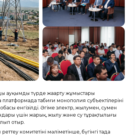
 ауқымды түрде жаңарту жұмыстары
платформада табиғи монополия субъектілерінің
басы енгізілді. Әңгіме электр, жылумен, сумен
ғындары үшін жарық, жылу және су тұрақтылығы
олып отыр.
теу комитетінің мәліметінше, бүгінгі таңда