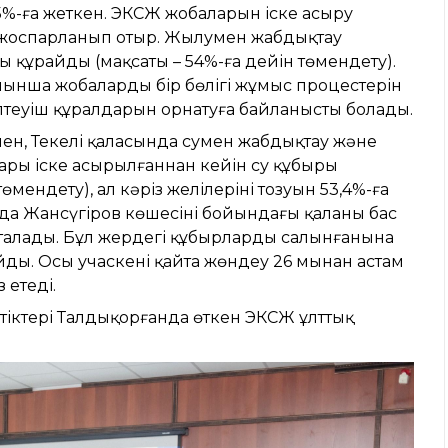
8,5%-ға жеткен. ЭКСЖ жобаларын іске асыру
у жоспарланып отыр. Жылумен жабдықтау
 құрайды (мақсаты – 54%-ға дейін төмендету).
йынша жобалардың бір бөлігі жұмыс процестерін
птеуіш құралдарын орнатуға байланысты болады.
селен, Текелі қаласында сумен жабдықтау және
алары іске асырылғаннан кейін су құбыры
төмендету), ал кәріз желілерінің тозуын 53,4%-ға
да Жансүгіров көшесінің бойындағы қаланың бас
талады. Бұл жердегі құбырлардың салынғанына
айды. Осы учаскені қайта жөндеу 26 мыңнан астам
 етеді.
етіктері Талдықорғанда өткен ЭКСЖ ұлттық