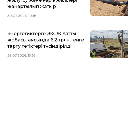
жылу, су және кәріз желілері
жаңартылып жатыр
30.07.2026, 10:18
Энергетиктерге ЭКСЖ Ұлттық
жобасы аясында 6,2 трлн теңге
тарту тетіктері түсіндірілді
29.07.2026, 15:28