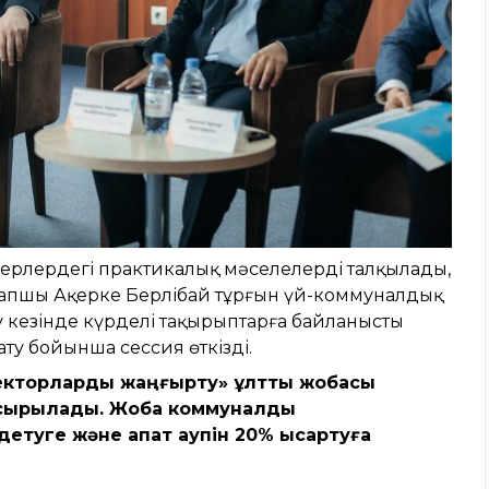
 жерлердегі практикалық мәселелерді талқылады,
рапшы Ақерке Берлібай тұрғын үй-коммуналдық
 кезінде күрделі тақырыптарға байланысты
ту бойынша сессия өткізді.
секторларды жаңғырту» ұлттық жобасы
асырылады. Жоба коммуналдық
туге және апат қаупін 20% қысқартуға