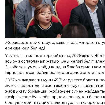
Жобаларды дайындауға, қажетті рәсімдерден өту
ерекше көңіл бөлінді.
Ұсынылған мәліметтер бойынша, 2026 жылы Жетісу
асыру жоспарланып жатыр. Оның негізгі бөлігі элек
2 жоба жылумен жабдықтау, ал 5 жоба сумен қамт
Бірнеше нысан бойынша мердігерлер анықталды, ол
2027 жылға жалпы құны 45,3 млрд теңге болатын та
жұмыс көлемі электрмен жабдықтау саласына тиес
жабдықтау бойынша 1 жоба және сумен жабдықтау
Қазіргі кезде бұл жобалар да әзірленуден бастап
бекітуіне дейінгі дайындықтың түрлі сатыларында т