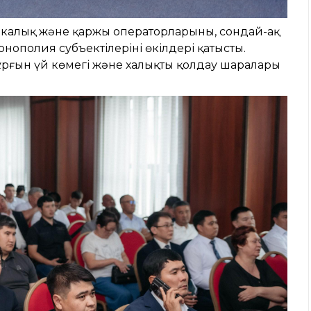
никалық және қаржы операторларының, сондай-ақ
ополия субъектілерінің өкілдері қатысты.
ұрғын үй көмегі және халықты қолдау шаралары