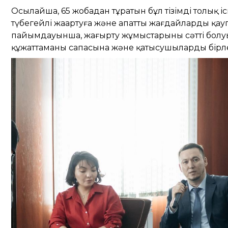
Осылайша, 65 жобадан тұратын бұл тізімді толық 
түбегейлі жаңартуға және апатты жағдайлардың қауп
пайымдауынша, жаңғырту жұмыстарының сәтті болу
құжаттаманың сапасына және қатысушылардың бір