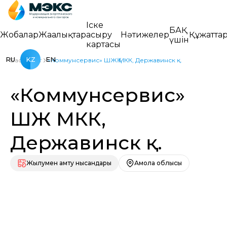
Іске
БАҚ
Жобалар
Жаңалықтар
асыру
Нәтижелер
Құжатта
үшін
картасы
RU
KZ
EN
Басты бет
«Коммунсервис» ШЖҚ МКК, Державинск қ.
«Коммунсервис»
ШЖҚ МКК,
Державинск қ.
Жылумен қамту нысандары
Ақмола облысы