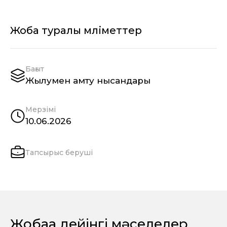
Жоба туралы мәліметтер
Бағыт
Жылумен қамту нысандары
Мерзімі
10.06.2026
Тапсырыс беруші
Жобаға дейінгі мәселелер