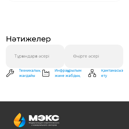
Нәтижелер
Тұрғындарға әсері
Өңірге әсері
Техникалық
Инфрақұрылым
Қамтамасыз
жағдайы
және жабдық
ету