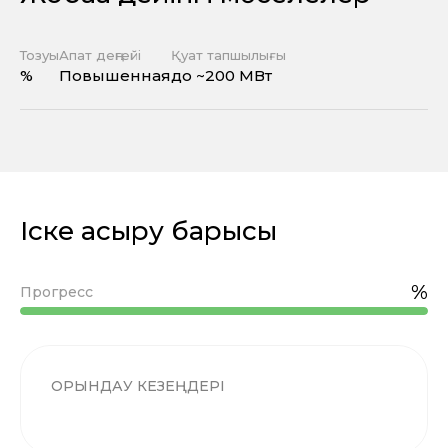
Тозуы
Апат деңгейі
Қуат тапшылығы
%
Повышенная
до ~200 МВт
Іске асыру барысы
%
Прогресс
ОРЫНДАУ КЕЗЕҢДЕРІ