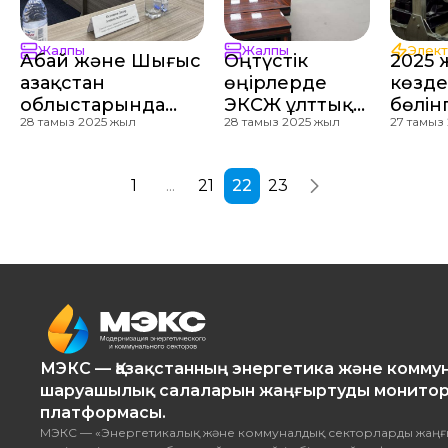
Жалпы
Жалпы
Элек
Абай және Шығыс
Оңтүстік
2025 
Қазақстан
өңірлерде
көзде
облыстарында
ЭКСЖ ұлттық
бөлін
28 тамыз 2025 жыл
28 тамыз 2025 жыл
27 тамыз
энергетика және
жобасын
ға өст
коммуналдық
түсіндіру
секторды
жұмыстары
1
...
21
22
23
жаңғыртудың
жүргізілді
жаңа тәсілдері
талқыланды
МЭКС — Қазақстанның энергетика және комму
шаруашылық салаларын жаңғыртуды монитор
платформасы.
МЭКС — «Энергетикалық және коммуналдық секторларды жаңғ