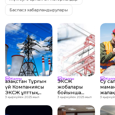
Баспасөз хабарландырулары
Жалпы
Жалпы
Жалп
Қазақстан Тұрғын
ЭКСЖ
Су са
үй Компаниясы
жобалары
мама
ЭКСЖ ұлттық
бойынша
жала
3 қыркүйек 2025 жыл
3 қыркүйек 2025 жыл
3 қыркүй
жобасының
шығындардың
көзде
нысандарын
қайда
күшін
қайта жаңартуға
жұмсалғаны