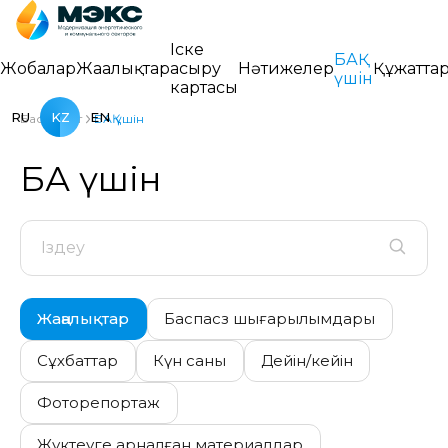
Іске
БАҚ
Жобалар
Жаңалықтар
асыру
Нәтижелер
Құжатта
үшін
картасы
RU
KZ
EN
Басты бет
БАҚ үшін
БАҚ үшін
Жаңалықтар
Баспасөз шығарылымдары
Сұхбаттар
Күн саны
Дейін/кейін
Фоторепортаж
Жүктеуге арналған материалдар