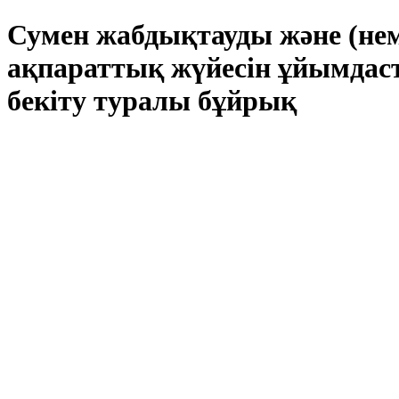
Сумен жабдықтауды және (нем
ақпараттық жүйесін ұйымдас
бекіту туралы бұйрық