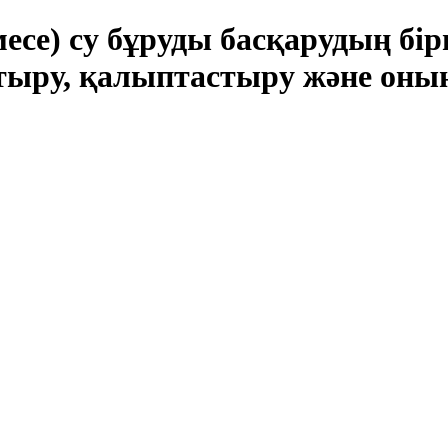
есе) су бұруды басқарудың бі
тыру, қалыптастыру және оны