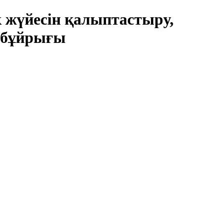
 жүйесін қалыптастыру,
ы бұйрығы