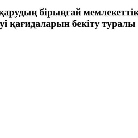
қарудың бірыңғай мемлекеттік
еуі қағидаларын бекіту турал