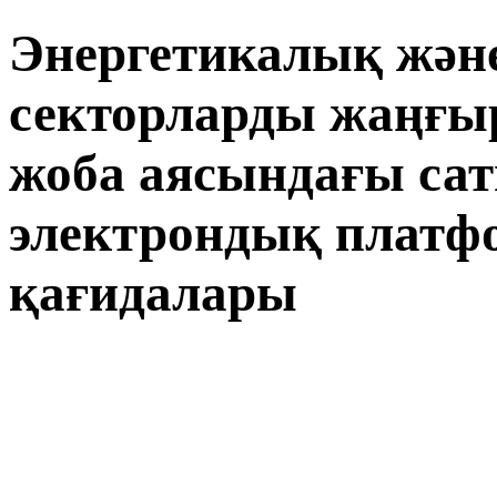
Энергетикалық жән
секторларды жаңғыр
жоба аясындағы са
электрондық платф
қағидалары