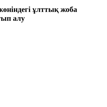
өніндегі ұлттық жоба
тып алу