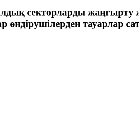
лдық секторларды жаңғырту ж
ар өндірушілерден тауарлар са