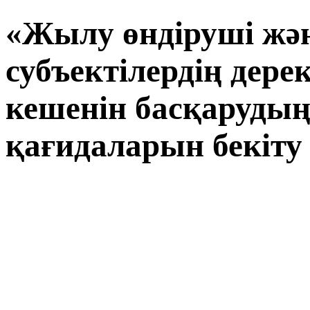
«Жылу өндіруші жә
субъектілердің дере
кешенін басқарудың
қағидаларын бекіту